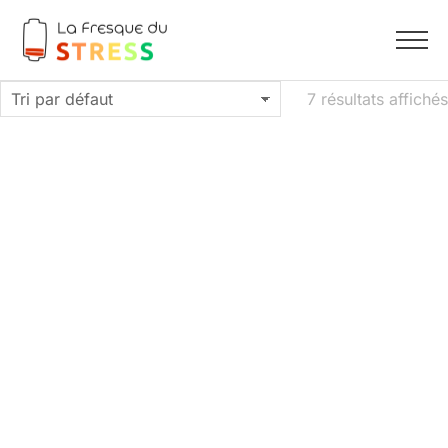
7 résultats affichés
Rupture de stock
Atelier La fresque du STRESS du lundi 23 juin 2025 à
Marseille
130,00
€
Rupture de stock