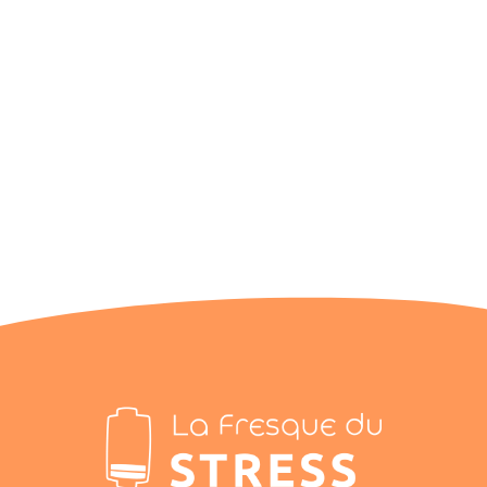
La Santé : une question de point de
vue
Actualités
Par
Floriane
22 février 2025
Laisser un commentaire
Notre biais cognitifs et notre manière de regarder une
situation peuvent nous amener à tirer des conclusions
hâtives. Nous gagnerions à développer notre présence
attentive et à ouvrir le champ de notre conscience pour
servir notre Santé avec un grand S.