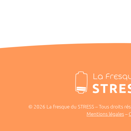
un commentaire
isir de répondre à l’invitation du Club de la Corbeille pour i
ous-estimé. À travers cette rencontre, une conviction s’est c
© 2026 La fresque du STRESS – Tous droits rés
Mentions légales
–