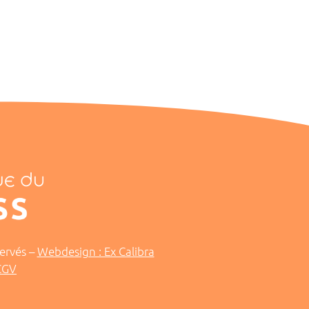
ntervenir lors d’un dîner consacré au stress du
onfirmée : le stress du dirigeant est aujourd’hui
ervés –
Webdesign : Ex Calibra
CGV